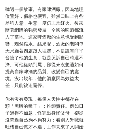
聽過一個故事。有家啤酒廠，因為地理
位置好，價格也便宜。雖然口味上有些
差強人意，生意一度仍非常紅火。後來
隨著網購的強勢發展，全國的啤酒都流
入了當地。這家啤酒廠的生意也受到影
響，驟然縮水。結果呢，酒廠的老闆每
天只顧著四處跟人埋怨，不是說電商平
台搶了他的生意，就是哭訴自己時運不
濟。可他從頭到尾，卻從來沒想過如何
提高自家啤酒的品質、改變自己的處
境。沒出幾年，他的酒廠因為效益太
差，只能被迫關停。
你有沒有發現，每個人天性中都存在一
顆「黑暗的種子」：推卸責任。例如日
子過得不如意，怪完出身怪父母，卻從
沒問過自己夠不夠努力；看別人升職就
吐槽自己懷才不遇，工作真來了又開始