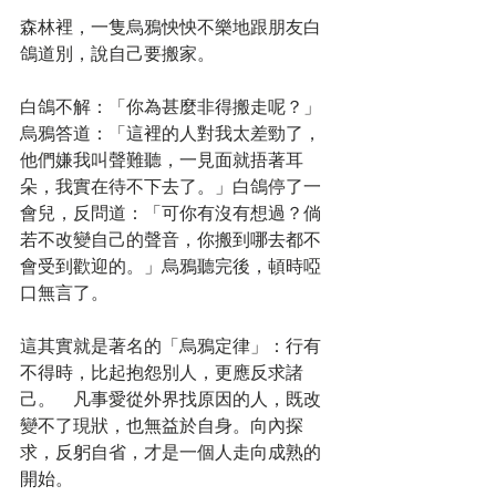
森林裡，一隻烏鴉怏怏不樂地跟朋友白
鴿道別，說自己要搬家。
白鴿不解：「你為甚麼非得搬走呢？」
烏鴉答道：「這裡的人對我太差勁了，
他們嫌我叫聲難聽，一見面就捂著耳
朵，我實在待不下去了。」白鴿停了一
會兒，反問道：「可你有沒有想過？倘
若不改變自己的聲音，你搬到哪去都不
會受到歡迎的。」烏鴉聽完後，頓時啞
口無言了。
這其實就是著名的「烏鴉定律」：行有
不得時，比起抱怨別人，更應反求諸
己。　凡事愛從外界找原因的人，既改
變不了現狀，也無益於自身。向內探
求，反躬自省，才是一個人走向成熟的
開始。