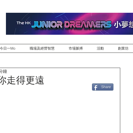
今日一Mo
職場及經營智慧
市場脈搏
活動
創業坊
 分鐘
讓你走得更遠
Share