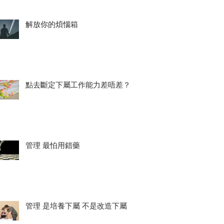
解放你的煩惱箱
點去斷定下屬工作能力差唔差？
管理 最怕用錯藥
管理 是培養下屬 不是改造下屬