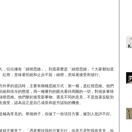
人，往往擁有「綠燈思維」。到底甚麼是「綠燈思維」？大家都知道
。紅燈，意味著拒絕和止步不前；綠燈，意味著接受和放行。
對外界的資訊時，主要有兩種思維方式：第一種，是紅燈思維。他們
拒絕和排斥的態度，用一種審判的眼光看待周圍的一切，對很多事情
綠燈思維。他們樂於接受新事物。遇見不同的意見，不是急著反駁別
去接受，認為這正是自己成長和提升認知的機會。
是極為常見的。舉個例子，你做了一份項目方案，被別人批評不好。
後就不樂意了，「憑甚麼說我的方案不行，你是不是對我有意見，你