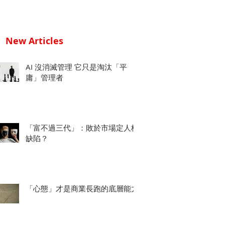
New Articles
AI 沒消滅管理 它只是淘汰「平
庸」管理者
「富不過三代」：敗於市場定人格
缺陷？
「心態」才是商業長跑的底層能力