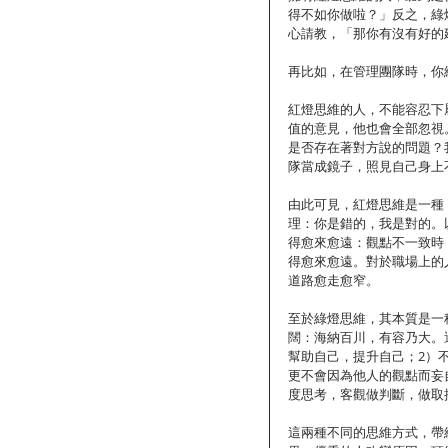
得不如你做啦？」反之，綠
心請教，「那你有沒有好的
再比如，在管理團隊時，你
紅燈思維的人，不能容忍下
值的意見，他也會全部忽視
是否存在著對方說的問題？
隊當成鏡子，照見自己身上
由此可見，紅燈思維是一種
理：你是錯的，我是對的。
得愈來愈遠：觀點不一致時
得愈來愈遠。對於職場上的
道路愈走愈窄。
至於綠燈思維，其本質是一
闊：海納百川，有容乃大。
幫助自己，提升自己；2）
更不會因為他人的觀點而妄
度思考，客觀做判斷，做取
這兩種不同的思維方式，帶