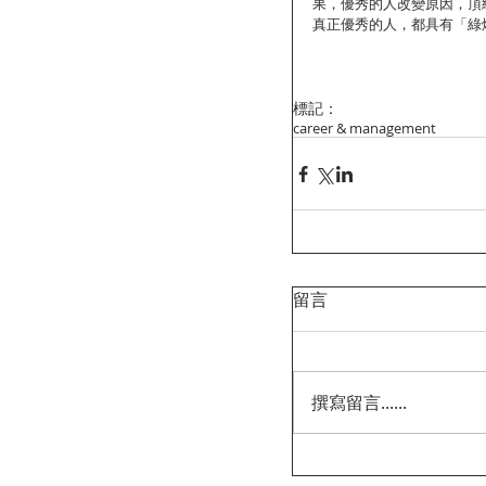
果，優秀的人改變原因，頂
真正優秀的人，都具有「綠
標記：
career & management
留言
撰寫留言......