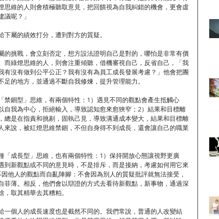
燈思維的人則會積極聽取意見，把回饋視為自我糾錯的機會，更會虛
建議呢？」
給下屬的績效打分，遭到對方的質疑。
屬的挑戰，會立刻否定，想方設法證明自己是對的，哪怕是非常有價
。而綠燈思維的人，則會注重傾聽，借機審視自己，反省自己，「我
我有沒有做到公平公正？我有沒有為員工成長發展考慮？」他會把團
不足的地方，並通過不斷自我修煉，提升管理能力。
「禁錮型」思維，有兩個特性：1）遇見不同的觀點會產生抵觸心
以自我為中心，拒絕輸入，導致認知愈來愈狹窄；2）結果和目標離
，總是在指責和挑剔，固執己見，導致溝通成本變大，結果和目標離
人來說，被紅燈思維禁錮，不但自身得不到成長，還會讓自己的職業
種「成長型」思維，也有兩個特性：1）保持開放心態讓視野更廣
遇到新觀點或不同的意見時，不是排斥，而是接納，考慮如何用它來
不因他人的觀點而自亂陣腳：不會因為別人的質疑批評就無法接受，
自菲薄。相反，他們會以辯證的方式去看待新觀點，新事物，通過深
捨，取其精華去其糟粕。
給一個人的成長速度也是截然不同的。我們常說，普通的人改變結