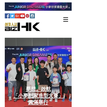
夢想。啟航
「小夢想家造型大賽」
圓滿舉行