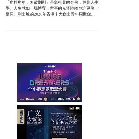
周世傑：世事如棋 覆盤第二次人生
「愈挫愈勇，無欲則剛」是象棋界的金句，更是人生哲
學。人生就如一場博弈，世事的光怪陸離也許更像一盤
棋局。剛出爐的2020年香港十大傑出青年周世傑
（Jet），本身是一名象棋特級大師，致力推動象棋運動
及文化發展，但原來今日西裝筆挺的他，曾經也經歷過
一段黑暗歲月。「由於自幼受到家暴...