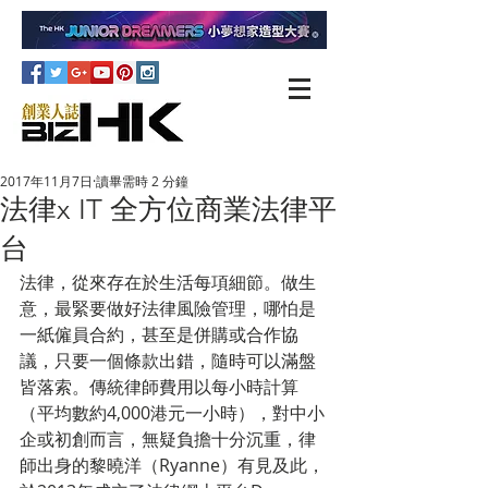
2017年11月7日
讀畢需時 2 分鐘
法律x IT 全方位商業法律平
台
法律，從來存在於生活每項細節。做生
意，最緊要做好法律風險管理，哪怕是
一紙僱員合約，甚至是併購或合作協
議，只要一個條款出錯，隨時可以滿盤
皆落索。傳統律師費用以每小時計算
（平均數約4,000港元一小時），對中小
企或初創而言，無疑負擔十分沉重，律
師出身的黎曉洋（Ryanne）有見及此，