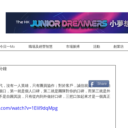
今日一Mo
職場及經營智慧
市場脈搏
活動
創業坊
 分鐘
Share
代，沒有一人英雄，只有團員協作；對於客戶，誠信就是長遠合作的
個口，第一就是個人口碑，第二就是團隊對你的口碑，而第三就是外
不是自圓其說，只有從內到外做好口碑，三把口加起來才是一個真正
.com/watch?v=1Elil9dqMpg