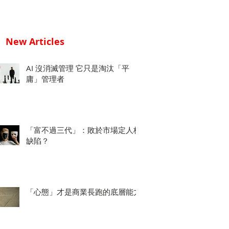
New Articles
AI 沒消滅管理 它只是淘汰「平
庸」管理者
「富不過三代」：敗於市場定人格
缺陷？
「心態」才是商業長跑的底層能力