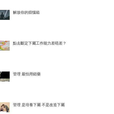
解放你的煩惱箱
點去斷定下屬工作能力差唔差？
管理 最怕用錯藥
管理 是培養下屬 不是改造下屬