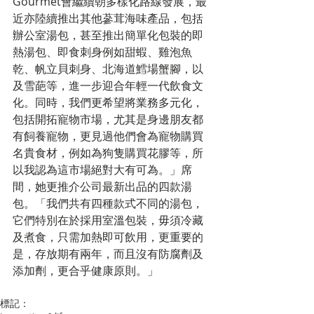
Gourmet會繼續朝多樣化路線發展，最
近亦陸續推出其他蔘茸海味產品，包括
辦公室湯包，甚至推出簡單化包裝的即
熱湯包、即食刺身例如甜蝦、雞泡魚
乾、帆立貝刺身、北海道鱈場蟹腳，以
及雪葩等，進一步迎合年輕一代飲食文
化。同時，我們更希望將業務多元化，
包括開拓寵物市場，尤其是身邊朋友都
有飼養寵物，更見過他們會為寵物購買
名貴食材，例如為狗隻購買花膠等，所
以我認為這市場絕對大有可為。」席
間，她更推介公司最新出品的四款湯
包。「我們共有四種款式不同的湯包，
它們特別在於採用室溫包裝，毋須冷藏
及煮食，只需加熱即可飲用，更重要的
是，存放期有兩年，而且沒有防腐劑及
添加劑，更合乎健康原則。」
標記：