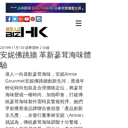
2019年11月1日
讀畢需時 2 分鐘
安妮佛跳牆 革新蔘茸海味體
驗
港人一向喜歡蔘茸海味，安妮Annie 
Gourmet安妮佛跳牆創新先河，透過年
輕化時尚包裝及合理價格定位，將蔘茸
海味變成一種時尚、加熱即食，打破傳
統蔘茸海味製作需時及繁複程序。她們
早前獲香港品牌聯合會頒發「產品創新
非凡獎」，永發行董事林安妮（Annie）
就認為，傳統參茸海味調製十分繁複，