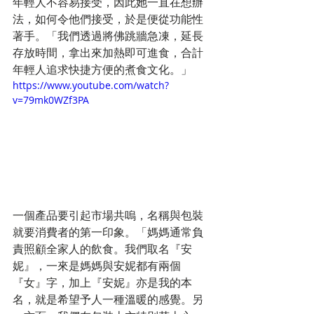
年輕人不容易接受，因此她一直在想辦
法，如何令他們接受，於是便從功能性
著手。「我們透過將佛跳牆急凍，延長
存放時間，拿出來加熱即可進食，合計
年輕人追求快捷方便的煮食文化。」
https://www.youtube.com/watch?
v=79mk0WZf3PA
一個產品要引起市場共嗚，名稱與包裝
就要消費者的第一印象。「媽媽通常負
責照顧全家人的飲食。我們取名『安
妮』，一來是媽媽與安妮都有兩個
『女』字，加上『安妮』亦是我的本
名，就是希望予人一種溫暖的感覺。另