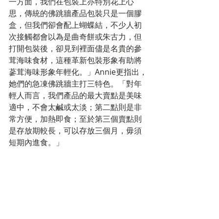
一方面，我們在包裝上亦特別花上心
思，傳統的佛跳牆產品包裝只是一個膠
盒，但我們卻會配上蝴蝶結，不少人初
次接觸都會以為是曲奇餅或朱古力，但
打開包裝後，卻見到裡面儘是名貴的參
茸海味食材，這種革新包裝形象有助將
蔘茸海味形象年輕化。」Annie更指出，
她們的急凍佛跳牆主打三特色。「對年
輕人而言，我們產品的最大賣點是美味
適中，不會太鹹或太淡；第二點則是非
常方便，加熱即食；至於第三個賣點則
是存放期較長，可以存放三個月，毋須
短期內進食。」