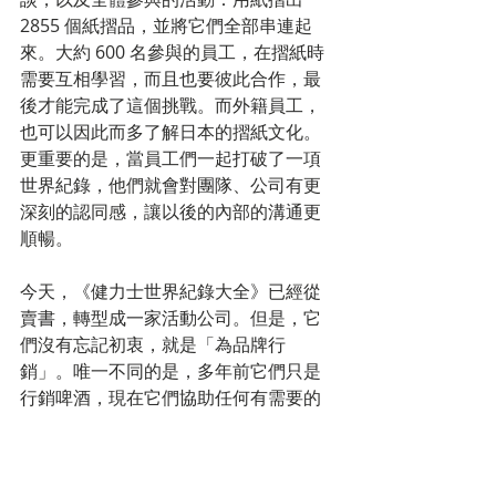
2855 個紙摺品，並將它們全部串連起
來。大約 600 名參與的員工，在摺紙時
需要互相學習，而且也要彼此合作，最
後才能完成了這個挑戰。而外籍員工，
也可以因此而多了解日本的摺紙文化。
更重要的是，當員工們一起打破了一項
世界紀錄，他們就會對團隊、公司有更
深刻的認同感，讓以後的內部的溝通更
順暢。
今天，《健力士世界紀錄大全》已經從
賣書，轉型成一家活動公司。但是，它
們沒有忘記初衷，就是「為品牌行
銷」。唯一不同的是，多年前它們只是
行銷啤酒，現在它們協助任何有需要的
公司，透過「打破金氏世界紀錄」行銷
自家的產品。