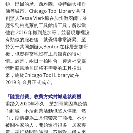
頓、巴爾的摩、西雅圖、亞特蘭大和丹
佛等城市。Chicago Tool Library 共同
創辦人Tessa Vierk原在加州做廚師，並
經常到柏克萊的工具館借工具，所以當
他在 2016 年搬到芝加哥，並發現那裡沒
有類似的服務後，就覺得非常訝異。至
於另一共同創辦人Benton在移居芝加哥
後，也覺得當地沒有工具館真的很可
惜。於是，兩日一拍即合，透過社交媒
體呼籲當地居民將不需要的工具捐出
來，終於Chicago Tool Library於在 
2019 年 8 月正式成立。
「隨意付費」收費方式封城造就商機
甫踏入2020年不久，芝加哥就因為疫情
而封城，不活商業活動也陷入停擺；然
而，疫情卻為工具館帶來了商機。不少
被關在家的人，開始進行很多「居家專
案」來打發閒暇時間，不過對一般人來