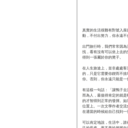
真實的生活很難有對號入座
動，不付出努力，你永遠不
出門旅行時，我們常常因為
找，看有沒有可以坐上去的
得到一張屬於你的凳子。
在人生旅途上，並非處處客
的，只是它需要你鍥而不捨
你。否則，你永遠只能是一
有這樣一句話：「讓鴨子去
而為人，最值得肯定的就是
的才智得到正常的發揮。如
位置上。一次文學作者交流
在適當的時候給自己找到一
可以肯定地說，生活中，誰
己的長處，善不善於把握自