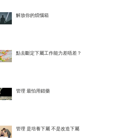
解放你的煩惱箱
點去斷定下屬工作能力差唔差？
管理 最怕用錯藥
管理 是培養下屬 不是改造下屬