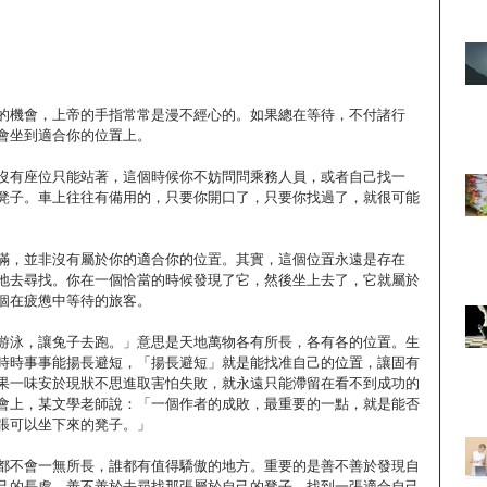
的機會，上帝的手指常常是漫不經心的。如果總在等待，不付諸行
會坐到適合你的位置上。
沒有座位只能站著，這個時候你不妨問問乘務人員，或者自己找一
凳子。車上往往有備用的，只要你開口了，只要你找過了，就很可能
滿，並非沒有屬於你的適合你的位置。其實，這個位置永遠是存在
地去尋找。你在一個恰當的時候發現了它，然後坐上去了，它就屬於
個在疲憊中等待的旅客。
游泳，讓兔子去跑。」意思是天地萬物各有所長，各有各的位置。生
時時事事能揚長避短，「揚長避短」就是能找准自己的位置，讓固有
果一味安於現狀不思進取害怕失敗，就永遠只能滯留在看不到成功的
會上，某文學老師說：「一個作者的成敗，最重要的一點，就是能否
張可以坐下來的凳子。」
都不會一無所長，誰都有值得驕傲的地方。重要的是善不善於發現自
己的長處，善不善於去尋找那張屬於自己的凳子。找到一張適合自己