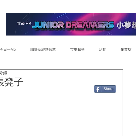
今日一Mo
職場及經營智慧
市場脈搏
活動
創業坊
 分鐘
張凳子
Share