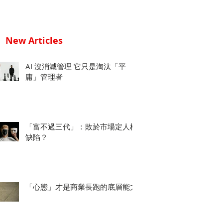
New Articles
AI 沒消滅管理 它只是淘汰「平
庸」管理者
「富不過三代」：敗於市場定人格
缺陷？
「心態」才是商業長跑的底層能力