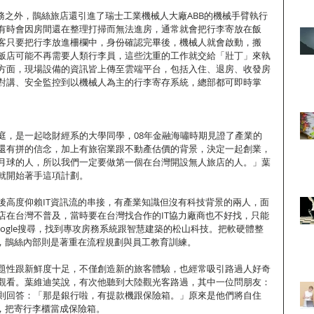
服務之外，鵲絲旅店還引進了瑞士工業機械人大廠ABB的機械手臂執行
有時會因房間還在整理打掃而無法進房，通常就會把行李寄放在飯
客只要把行李放進柵欄中，身份確認完畢後，機械人就會啟動，搬
飯店可能不再需要人類行李員，這些沈重的工作就交給「壯丁」來執
方面，現場設備的資訊皆上傳至雲端平台，包括入住、退房、收發房
對講、安全監控到以機械人為主的行李寄存系統，總部都可即時掌
庭，是一起唸財經系的大學同學，08年金融海嘯時期見證了產業的
還有拼的信念，加上有旅宿業跟不動產估價的背景，決定一起創業，
月球的人，所以我們一定要做第一個在台灣開設無人旅店的人。」葉
就開始著手這項計劃。
後高度仰賴IT資訊流的串接，有產業知識但沒有科技背景的兩人，面
店在台灣不普及，當時要在台灣找合作的IT協力廠商也不好找，只能
ogle搜尋，找到專攻房務系統跟智慧建築的松山科技。把軟硬體整
後，鵲絲內部則是著重在流程規劃與員工教育訓練。
題性跟新鮮度十足，不僅創造新的旅客體驗，也經常吸引路過人好奇
觀看。葉維迪笑說，有次他聽到大陸觀光客路過，其中一位問朋友：
則回答：「那是銀行啦，有提款機跟保險箱。」原來是他們將自住
ATM，把寄行李櫃當成保險箱。