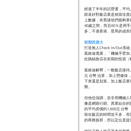
經過了半年的試營運，平均
跟喜好對飯店業是相當珍貴
上數據，依舊讓他們能夠掌
40歲之間，而且60％是用手
多，不過香港、星馬的成長
前期投資大
打造無人Check In/O
葉維迪透露，「機械手臂加上
此鵲絲旅店在前期的投資（
葉維迪解釋，一般飯店接待
元 台幣 估算，加上勞健保
下來還是划算。加上飯店業
難。
但他也強調，並非用機械人
像是網路行銷、異業結合的
的平均房價約1,600元 
留在飯店的時間並不多，而
的商務族群，所以定位是提
做好了無人旅店基本的服務