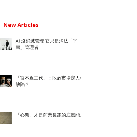
New Articles
AI 沒消滅管理 它只是淘汰「平
庸」管理者
「富不過三代」：敗於市場定人格
缺陷？
「心態」才是商業長跑的底層能力