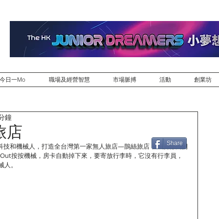
今日一Mo
職場及經營智慧
市場脈搏
活動
創業坊
 分鐘
旅店
Share
T科技和機械人，打造全台灣第一家無人旅店—鵲絲旅店，它沒有我們
In/Out按按機械，房卡自動掉下來，要寄放行李時，它沒有行李員，
械人。