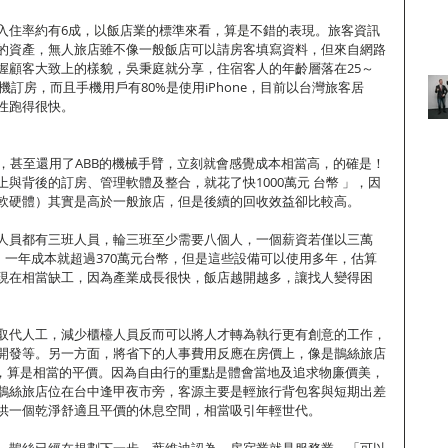
入住率約有6成，以飯店業的標準來看，算是不錯的表現。旅客資訊
的資產，無人旅店雖不像一般飯店可以請房客填寫資料，但來自網路
握顧客大致上的樣貌，吳秉庭就分享，住宿客人的年齡層落在25～
機訂房，而且手機用戶有80%是使用iPhone，目前以台灣旅客居
性跑得很快。
ut系統，甚至還用了ABB的機械手臂，立刻就會感覺成本相當高，的確是！
與背後的訂房、管理軟體及整合，就花了快1000萬元 台幣 」，因
軟硬體）其實是高於一般旅店，但是後續的回收效益卻比較高。
人員都有三班人員，輪三班至少需要八個人，一個薪資若僅以三萬
， 一年成本就超過370萬元台幣，但是這些設備可以使用多年，估算
現在相當缺工，因為產業成長很快，飯店越開越多，讓找人變得困
取代人工，減少櫃檯人員反而可以將人才轉為執行更有創意的工作，
開發等。另一方面，將省下的人事費用反應在房價上，像是鵲絲旅店
台幣 ，算是相當的平價。因為自由行的重點是體會當地及追求物廉價美，
鵲絲旅店位在台中逢甲夜市旁，客源主要是輕旅行背包客與短期出差
供一個乾淨舒適且平價的休息空間，相當吸引年輕世代。
，鵲絲已經在規劃下一步。葉維迪認為，房宿業就是服務業，「可以