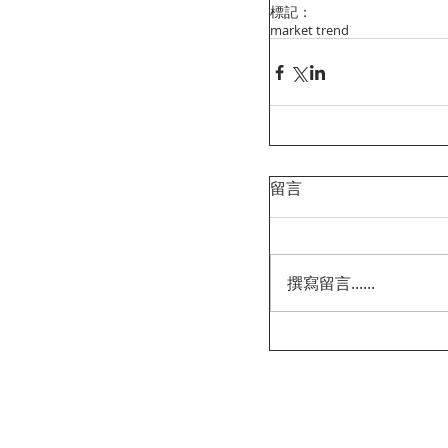
標記：
market trend
留言
撰寫留言......