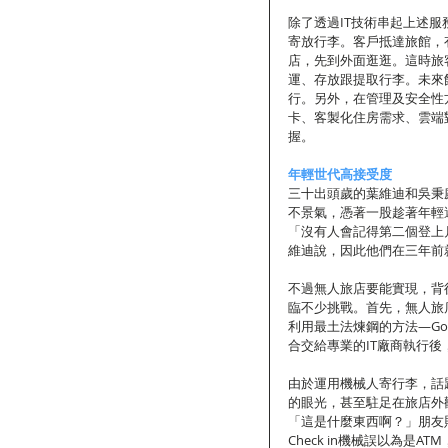
除了透過IT技術串起上述
寄放行李。客戶抵達旅館，
店，先到外面逛逛。這時旅
運、存放跟提取行李。未來
行。另外，在管理及安全性
卡、客製化住房需求、雲端
握。
年輕世代高接受度
三十出頭歲的葉維迪和吳秉
不景氣，憑著一股趁著年輕
「沒有人會記得第二個登上
維迪說，因此他們在三年前
不過無人旅店要能實現，背
臨不少挑戰。首先，無人旅
利用最土法煉鋼的方法—Go
合交給專業的IT廠商執行
由於運用機械人寄行李，話
的眼光，甚至駐足在旅店外
「這是什麼東西啊？」朋友
Check in機械誤以為是