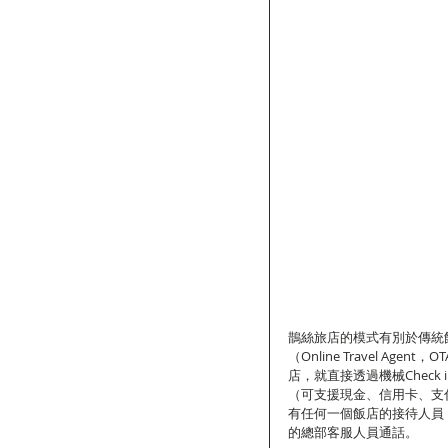
鵲絲旅店的模式有別於傳統飯
（Online Travel A
店，就直接透過機械Check
（可支援現金、信用卡、支
有任何一個飯店的接待人員
的總部客服人員通話。