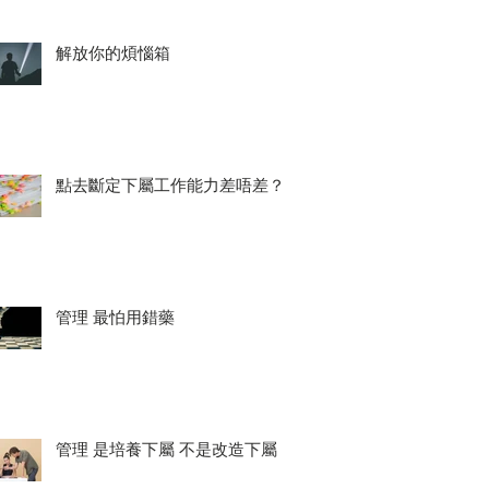
解放你的煩惱箱
點去斷定下屬工作能力差唔差？
管理 最怕用錯藥
管理 是培養下屬 不是改造下屬