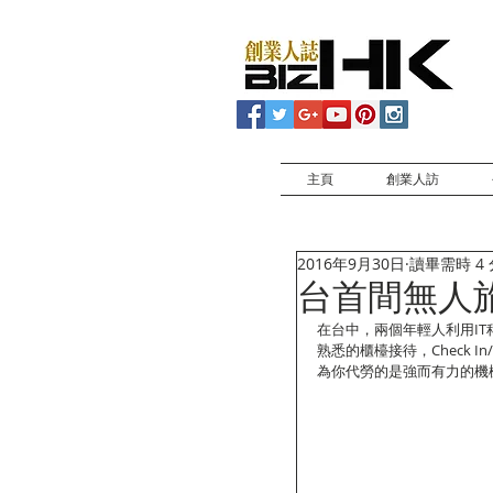
主頁
創業人訪
2016年9月30日
讀畢需時 4
台首間無人
在台中，兩個年輕人利用I
熟悉的櫃檯接待，Check 
為你代勞的是強而有力的機