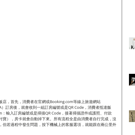
店，首先，消費者在官網或Booking.com等線上旅遊網站
gent，OTA）訂房後，就會收到一組訂房編號或是QR Code，消費者抵達飯
 in：輸入訂房編號或是掃描QR Code，接著掃描證件或護照、付款
付寶），房卡就會自動掉下來。所有流程全是由消費者自行完成，沒
，但若過程中發生問題，按下機械上的客服選項，就能跟在兩公里外