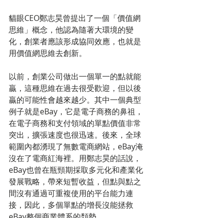
貓眼CEO鄭志昊曾提出了一個「價值網
思維」概念，他認為隨著大環境的變
化，創業者應該形成協同效應，也就是
用價值網思維去創新。
以前，創業公司做出一個單一的點就能
贏，這種思維在過去很受歡迎，但以後
贏的可能性會越來越少。其中一個典型
例子就是eBay，它是電子商務的鼻祖，
在電子商務和支付領域的單點價值非常
突出，擴張速度也很迅速。後來，全球
範圍內都湧現了無數電商網站，eBay淹
沒在了電商紅海裡。用鄭志昊的話說，
eBay也曾在瓶頸期採取多元化和產業化
發展戰略，帶來短暫收益，但點與點之
間沒有通過可重複使用的平台能力連
接，因此，多個單點的增長沒能拯救
eBay整個商業體系的頹勢。