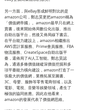
另一方面，與eBay形成鮮明對比的是
amazon公司，鄭志昊更把amazon稱為
「價值網帝國」。amazon最早只在網上
賣書，後來開始佈局數位化出版、推出
自助出版平台，然後又佈局線下書店。
在平台能力建設上，amazon相繼推出
AWS雲計算服務、Prime會員服務、FBA
物流服務、CreateSpace自助出版平
臺，還佈局了AI人工智能。鄭志昊認
為，通過多條價值鏈縱深價值挖掘和多
項平臺能力橫向建設，amazon打造了一
張龐大的價值網，業務拓展至圖書、
3C、母嬰、服飾等零售電商領域，以及
電影、電視、音樂等娛樂領域，產生了
極強的協同效應。因此在他看來，
amazon的發展代表了價值網思維。