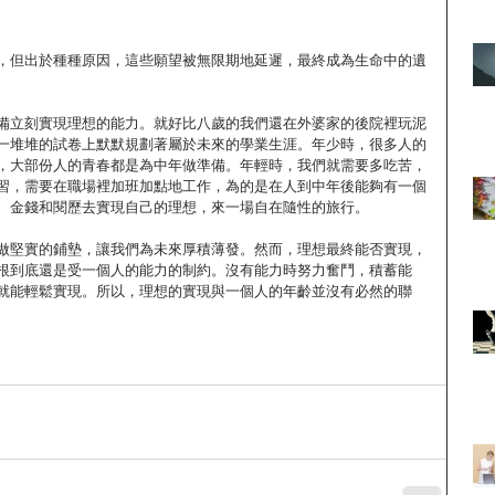
，但出於種種原因，這些願望被無限期地延遲，最終成為生命中的遺
備立刻實現理想的能力。就好比八歲的我們還在外婆家的後院裡玩泥
一堆堆的試卷上默默規劃著屬於未來的學業生涯。年少時，很多人的
，大部份人的青春都是為中年做準備。年輕時，我們就需要多吃苦，
習，需要在職場裡加班加點地工作，為的是在人到中年後能夠有一個
、金錢和閱歷去實現自己的理想，來一場自在隨性的旅行。
做堅實的鋪墊，讓我們為未來厚積薄發。然而，理想最終能否實現，
根到底還是受一個人的能力的制約。沒有能力時努力奮鬥，積蓄能
就能輕鬆實現。所以，理想的實現與一個人的年齡並沒有必然的聯