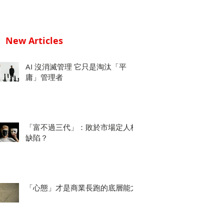
New Articles
AI 沒消滅管理 它只是淘汰「平
庸」管理者
「富不過三代」：敗於市場定人格
缺陷？
「心態」才是商業長跑的底層能力