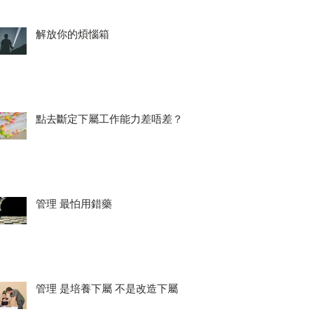
解放你的煩惱箱
點去斷定下屬工作能力差唔差？
管理 最怕用錯藥
管理 是培養下屬 不是改造下屬