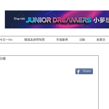
今日一Mo
職場及經營智慧
市場脈搏
活動
創業坊
 分鐘
Share