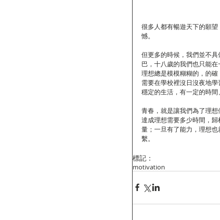
很多人都有暢遊天下的願望
憾。
但更多的時候，我們並不具
巴，十八歲的我們也只能在
理想總是模模糊糊的，的確
需要在學校裡沒日沒夜地學
穩定的生活，有一定的時間
青春，就是讓我們為了理想
達成理想需要多少時間，歸
量；一旦有了能力，理想也
繫。
標記：
motivation