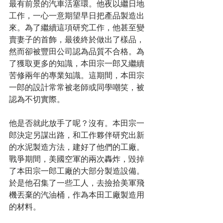
最有前景的汽車活塞環。他夜以繼日地
工作，一心一意期望早日把產品製造出
來。為了繼續這項研究工作，他甚至變
賣妻子的首飾，最後終於做出了樣品，
然而卻被豐田公司認為品質不合格。為
了獲取更多的知識，本田宗一郎又繼續
苦修兩年的專業知識。這期間，本田宗
一郎的設計常常被老師或同學嘲笑，被
認為不切實際。
他是否就此放手了呢？沒有。本田宗一
郎決定另謀出路，和工作夥伴研究出新
的水泥製造方法，建好了他們的工廠。
戰爭期間，美國空軍的兩次轟炸，毀掉
了本田宗一郎工廠的大部分製造設備。
於是他召集了一些工人，去撿拾美軍飛
機丟棄的汽油桶，作為本田工廠製造用
的材料。