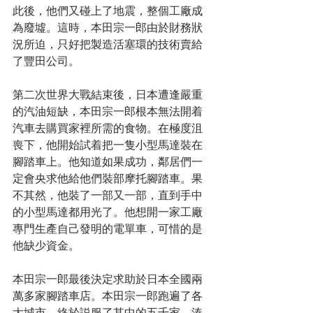
此後，他們又碰上了地震，整個工廠成
為廢墟。這時，本田宗一郎由於財務狀
況所迫，只好把製造活塞環的技術賣給
了豐田公司。
第二次世界大戰結束後，日本遭逢嚴重
的汽油短缺，本田宗一郎根本無法開着
汽車去購買家裡所需的食物。在極度沮
喪下，他開始試着把一隻小型馬達裝在
腳踏車上。他知道如果成功，鄰居們一
定會央求他給他們裝部摩托腳踏車。果
不其然，他裝了一部又一部，直到手中
的小型馬達都用光了。他想開一家工廠
專門生產自己發明的電單車，可惜的是
他缺少資金。
本田宗一郎最後決定求助於日本全國兩
萬多家腳踏車店。本田宗一郎跑遍了各
大城市，終於説服了其中的五千家，湊