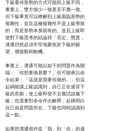
下級看待形勢的方式可能與上級不同，
事實上，雙方很少一致甚至不應一致。
但下級畢竟可以瞭解到上級面臨形勢的
複雜性，並且這種複雜性不是上級導致
的，而是形勢本身固有的。並且上級即
使對下級思考的結論持「否定」態度，
溝通仍然必須牢牢地聚焦於下級的願
望、價值觀和動機。
事實上，溝通可能以如下的問題作為開
端：「你想要做甚麼？」但可能會以命
令結束：「這就是我要你做的。」但這
起碼能讓上級認識到，自己正在違背下
級的意願；使上級即使不去嘗試說服下
級，也需要對命令作出解釋；起碼明白
自己就是問題所在，下級也同時認識到
這一點。
如果把溝通視作從「我」到「你」的過